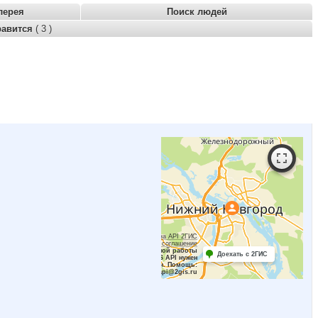
лерея
Поиск людей
равится
( 3 )
Работает на API 2ГИС
Лицензионное соглашение
Для корректной работы
Доехать с 2ГИС
Raster JS API нужен
ключ. Помощь:
api@2gis.ru