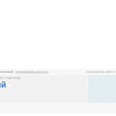
минаемый
:
notmentionable.www.nn.ru
пользователь имеет 
е 1 года назад
ый