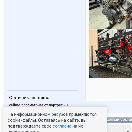
Статистика портрета:
сейчас просматривают портрет - 0
зарегистрированные пользователи
На информационном ресурсе применяются
посетившие портрет за 7 дней - 1
Неуминаемый состо
cookie-файлы. Оставаясь на сайте, вы
подтверждаете свое
согласие
на их