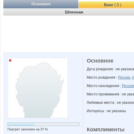
Основное
Блог
( 0 )
Шпионаж
Основное
Дата рождения : не указан
Место рождения :
Россия
,
Н
Место нахождения :
Россия
Место проживания : не ука
Любимые места : не указа
Интересы : не указаны
Комплименты
Портрет заполнен на 37 %