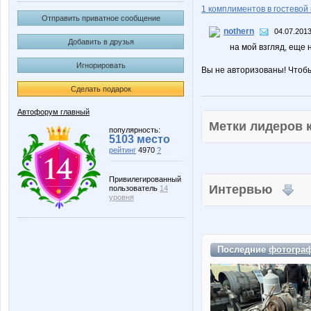
1 комплиментов в гостевой 
Отправить приватное сообщение
nothern
04.07.2013
Добавить в друзья
на мой взгляд, еще
Игнорировать
Вы не авторизованы! Чтоб
Сделать подарок
Автофорум главный
Метки лидеров
популярность:
5103 место
рейтинг
4970
?
Привилегированный
Интервью
пользователь
14
уровня
Последние
фотогра