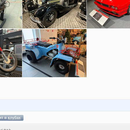
ит в
клубах